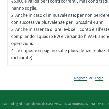
€5.000 è valida per i conti correnti, ma i conti tra
hanno soglie.
2. Anche in caso di
minusvalenze
: per non perdere
con successive plusvalenze per i prossimi 4 anni.
3. Anche in assenza di prelievi: se il conto è all’e
compilando il quadro RW e versando l’IVAFE anche
operazioni.
4. Le imposte si pagano sulle plusvalenze realizz
dichiarate).
Register
or
Login
Tasse Trading Srl - Capitale sociale € 353.750 i.v. - p.iva: 01810980332 - SDI: T9K4ZHO