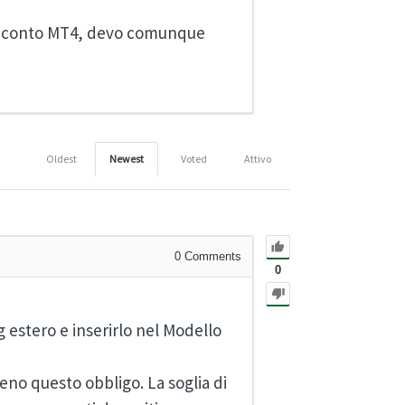
io conto MT4, devo comunque
Oldest
Newest
Voted
Attivo
0
Comments
0
g
estero e inserirlo nel Modello
meno questo obbligo. La soglia di