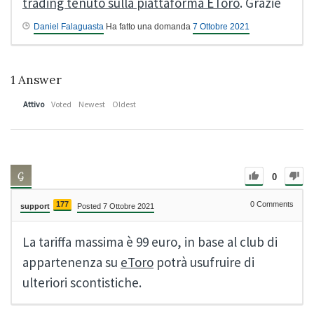
trading tenuto sulla piattaforma EToro
. Grazie
Daniel Falaguasta
Ha fatto una domanda
7 Ottobre 2021
1
Answer
Attivo
Voted
Newest
Oldest
0
177
0
Comments
support
Posted 7 Ottobre 2021
La tariffa massima è 99 euro, in base al club di
appartenenza su
eToro
potrà usufruire di
ulteriori scontistiche.