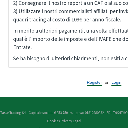
2) Consegnare il nostro report a un CAF o al suo c
3) Utilizzare i nostri commercialisti affiliati per i
quadri trading al costo di 109€ per anno fiscale.
In merito a ulteriori pagamenti, una volta effettu
qual è l’importo delle imposte e dell’IVAFE che do
Entrate.
Se ha bisogno di ulteriori chiarimenti, non esiti a c
Register
or
Login
Tasse Trading Srl - Capitale sociale € 353.750 i.v. - p.iva: 01810980332 - SDI: T9K4ZHO
Cookies
Privacy
Legal