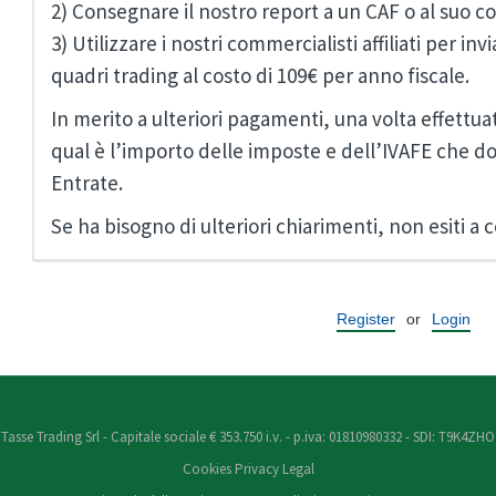
2) Consegnare il nostro report a un CAF o al suo c
3) Utilizzare i nostri commercialisti affiliati per i
quadri trading al costo di 109€ per anno fiscale.
In merito a ulteriori pagamenti, una volta effettu
qual è l’importo delle imposte e dell’IVAFE che do
Entrate.
Se ha bisogno di ulteriori chiarimenti, non esiti a c
Register
or
Login
Tasse Trading Srl - Capitale sociale € 353.750 i.v. - p.iva: 01810980332 - SDI: T9K4ZHO
Cookies
Privacy
Legal