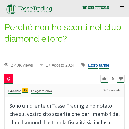
☎ 055 7770219
Perché non ho sconti nel club
diamond eToro?
2.49K views
17 Agosto 2024
Etoro
tariffe
0
15
0
Comments
Gabriele
17 Agosto 2024
Sono un cliente di Tasse Trading e ho notato
che sul vostro sito asserite che per i membri del
club diamond di
eToro
la fiscalità sia inclusa.