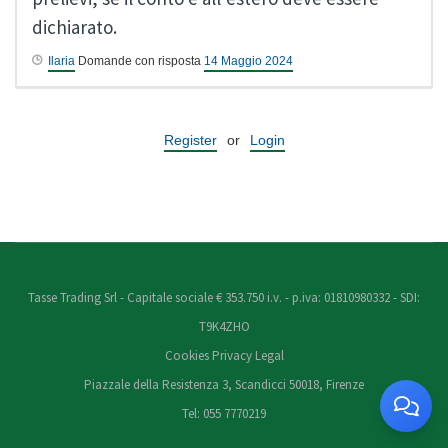
dichiarato.
Ilaria
Domande con risposta
14 Maggio 2024
Register
or
Login
Tasse Trading Srl - Capitale sociale € 353.750 i.v. - p.iva: 01810980332 - SDI:
T9K4ZHO
Cookies
Privacy
Legal
Piazzale della Resistenza 3, Scandicci 50018, Firenze
Tel: 055 7770219