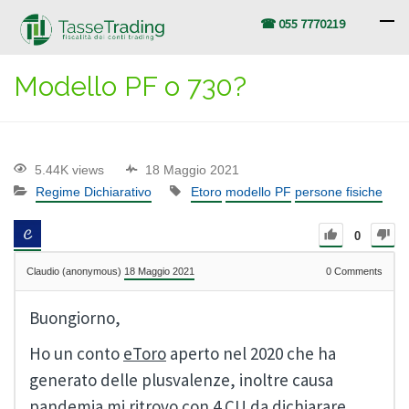
☎ 055 7770219
Modello PF o 730?
5.44K views
18 Maggio 2021
Regime Dichiarativo
Etoro
modello PF
persone fisiche
0
Claudio (anonymous)
18 Maggio 2021
0
Comments
Buongiorno,
Ho un conto
eToro
aperto nel 2020 che ha
generato delle plusvalenze, inoltre causa
pandemia mi ritrovo con 4 CU da dichiarare.