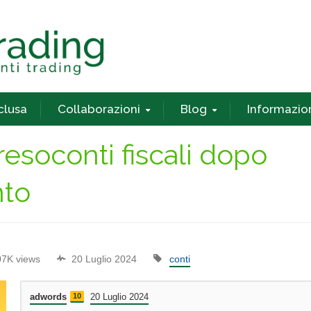
nclusa
Collaborazioni
Blog
Informazio
esoconti fiscali dopo
nto
07K views
20 Luglio 2024
conti
adwords
10
20 Luglio 2024