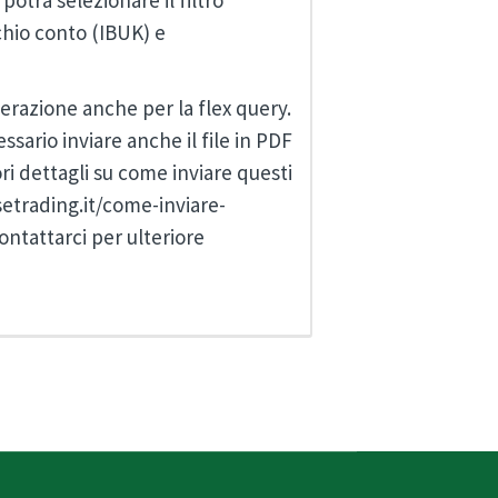
potrà selezionare il filtro
cchio conto (IBUK) e
razione anche per la flex query.
ssario inviare anche il file in PDF
ri dettagli su come inviare questi
etrading.it/come-inviare-
ntattarci per ulteriore