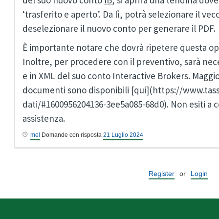
del suo nuovo conto
IB
, si aprirà una tendina dove 
‘trasferito e aperto’. Da lì, potrà selezionare il ve
deselezionare il nuovo conto per generare il PDF.
È importante notare che dovrà ripetere questa ope
Inoltre, per procedere con il preventivo, sarà nece
e in XML del suo conto Interactive Brokers. Maggio
documenti sono disponibili [qui](https://www.tass
dati/#1600956204136-3ee5a085-68d0). Non esiti a co
assistenza.
mel
Domande con risposta
21 Luglio 2024
Register
or
Login