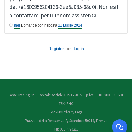
dati/#1600956204136-3ee5a085-68d0). Non esiti
a contattarci per ulteriore assistenza.
mel
Domande con risposta
21 Luglio 2024
Register
or
Login
Tasse Trading Srl - Capitale sociale € 353.750 i.v. - p.iva: 01810980332 - SDI:
T9K4ZHO
Cookies
Privacy
Legal
Piazzale della Resistenza 3, Scandicci 50018, Firenze
Tel: 055 7770219