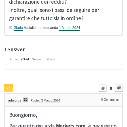
dichiarazione dei redditi?
Inoltre, quali sono i passi da seguire per
garantire che tutto sia in ordine?
Giada
Ha fatto una domanda
1 Marzo 2024
1
Answer
Attivo
Voted
Newest
Oldest
0
10
0
Comments
adwords
Posted 3 Marzo 2024
Buongiorno,
Per quanto riguarda
Markets.com
, è necessario