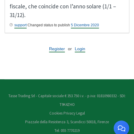
fiscale, che coincide con l’anno solare (1/1 –
31/12).
support
Changed status to publish
5 Dicembre 2020
Register
or
Login
Tasse Trading Srl - Capitale sociale € 353.750 i.v. - p.iva: 01810980332 - SDI:
T9K4ZHO
Cookies
Privacy
Legal
Piazzale della Resistenza 3, Scandicci 50018, Firenze
Tel: 055 7770219