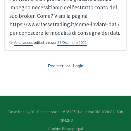
impegno necessitiamo dell’estratto conto del
suo broker. Come? Visiti la pagina
https://www.tassetrading.it/come-inviare-dati/
per conoscere le modalità di consegna dei dati.
Anonymous
edited answer
22 Dicembre 2021
Register
or
Login
Tasse Trading Srl - Capitale sociale € 353.750 i.v. - p.iva: 01810980332 - SDI:
T9K4ZHO
Cookies
Privacy
Legal