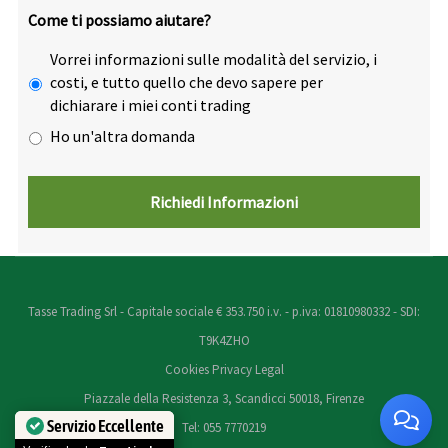
Come ti possiamo aiutare?
Vorrei informazioni sulle modalità del servizio, i
costi, e tutto quello che devo sapere per
dichiarare i miei conti trading
Ho un'altra domanda
Tasse Trading Srl - Capitale sociale € 353.750 i.v. - p.iva: 01810980332 - SDI:
T9K4ZHO
Cookies
Privacy
Legal
Piazzale della Resistenza 3, Scandicci 50018, Firenze
Servizio Eccellente
Tel: 055 7770219