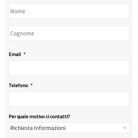
No
Co
Email
*
Telefono
*
Per quale motivo ci contatti?