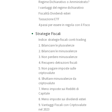
Regime Dichiarativo o Amministrato?
I vantaggi del regime dichiarativo
Fiscalità Dividendi esteri
Tassazione ETF
4 passi per essere in regola con il Fisco
Strategie Fiscali
Indice: strategie fiscali conti trading
1. Bilanciare le plusvalenze
2. Bilanciare le minusvalenze
3. Non perdere minusvalenze
4. Recupero detrazioni fiscali
5. Non pagare imposte sulle
criptovalute
6. Sfruttare minusvalenze da
criptovalute
7. Meno imposte sui Redditi di
Capitale
8. Meno imposte sui dividendi esteri
9. Vantaggi Fiscali con Criptovalute
nel 2023