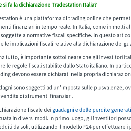
si fa la dichiarazione
Tradestation
Italia?
station è una piattaforma di trading online che permette 
enti finanziari in tempo reale. In Italia, come in molti alt
soggette a normative fiscali specifiche. In questo artic
e le implicazioni fiscali relative alla dichiarazione dei g
zitutto, è importante sottolineare che gli investitori it
re le regole fiscali stabilite dallo Stato italiano. In partic
ading devono essere dichiarati nella propria dichiarazion
adagni sono soggetti ad un’imposta sulle plusvalenze, o
 vendita di strumenti finanziari.
chiarazione fiscale dei
guadagni e delle perdite generati
tuata in diversi modi. In primo luogo, gli investitori pos
edditi da soli, utilizzando il modello F24 per effettuare