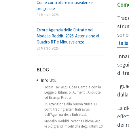
Come controllare minusvalenze
Come 
pregresse
31 Marzo 2026
Trade
strum
Errore Agenzia delle Entrate nel
sono 
Modello Redditi 2026: Attenzione al
Quadro RT e Minusvalenze
Italia
30 Marzo 2026
Innan
segui
BLOG
di tr
Info Utili
I gu
Tobin Tax 2026: Cosa Cambia con la
Legge di Bilancio. Aumenti, Aliquote
dalla
ed Esempi Pratici
⚠️ Attenzione alla nuova truffa sui
La di
conti trading esteri: finti avvisi
dell’Agenzia delle Entrate⚠️
effet
Modello Redditi Persone Fisiche 2025
dei r
le più grandi modifiche degli ultimi 10