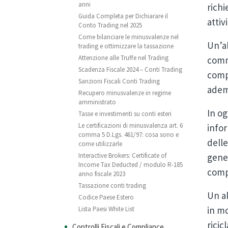
anni
richi
Guida Completa per Dichiarare il
attiv
Conto Trading nel 2025
Come bilanciare le minusvalenze nel
Un’al
trading e ottimizzare la tassazione
Attenzione alle Truffe nel Trading
comme
Scadenza Fiscale 2024 – Conti Trading
compi
Sanzioni Fiscali Conti Trading
ademp
Recupero minusvalenze in regime
amministrato
In o
Tasse e investimenti su conti esteri
Le certificazioni di minusvalenza art. 6
infor
comma 5 D.Lgs. 461/97: cosa sono e
delle
come utilizzarle
gener
Interactive Brokers: Certificate of
Income Tax Deducted / modulo R-185
comp
anno fiscale 2023
Tassazione conti trading
Un al
Codice Paese Estero
in mo
Lista Paesi White List
ricic
Controlli Fiscali e Compliance