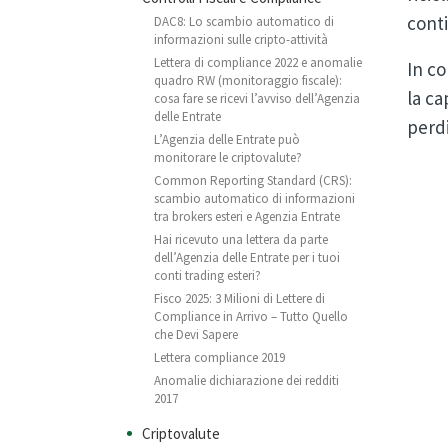
conti
DAC8: Lo scambio automatico di
informazioni sulle cripto-attività
Lettera di compliance 2022 e anomalie
In co
quadro RW (monitoraggio fiscale):
la ca
cosa fare se ricevi l’avviso dell’Agenzia
delle Entrate
perdi
L’Agenzia delle Entrate può
monitorare le criptovalute?
Common Reporting Standard (CRS):
scambio automatico di informazioni
tra brokers esteri e Agenzia Entrate
Hai ricevuto una lettera da parte
dell’Agenzia delle Entrate per i tuoi
conti trading esteri?
Fisco 2025: 3 Milioni di Lettere di
Compliance in Arrivo – Tutto Quello
che Devi Sapere
Lettera compliance 2019
Anomalie dichiarazione dei redditi
2017
Criptovalute