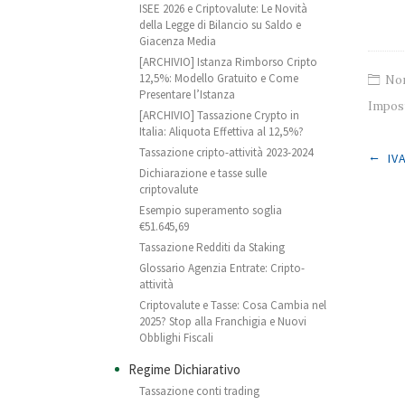
ISEE 2026 e Criptovalute: Le Novità
della Legge di Bilancio su Saldo e
Giacenza Media
[ARCHIVIO] Istanza Rimborso Cripto
12,5%: Modello Gratuito e Come
Nor
Presentare l’Istanza
Impost
[ARCHIVIO] Tassazione Crypto in
Italia: Aliquota Effettiva al 12,5%?
Tassazione cripto-attività 2023-2024
Post
←
IV
Dichiarazione e tasse sulle
criptovalute
Esempio superamento soglia
€51.645,69
Tassazione Redditi da Staking
Glossario Agenzia Entrate: Cripto-
attività
Criptovalute e Tasse: Cosa Cambia nel
2025? Stop alla Franchigia e Nuovi
Obblighi Fiscali
Regime Dichiarativo
Tassazione conti trading