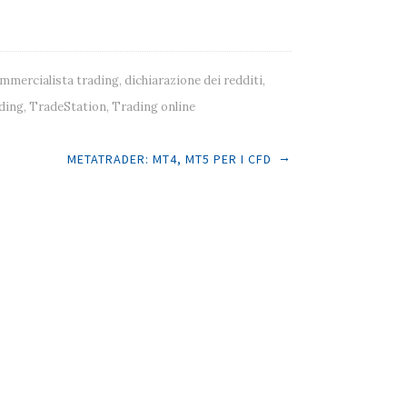
mmercialista trading
,
dichiarazione dei redditi
,
ding
,
TradeStation
,
Trading online
→
METATRADER: MT4, MT5 PER I CFD