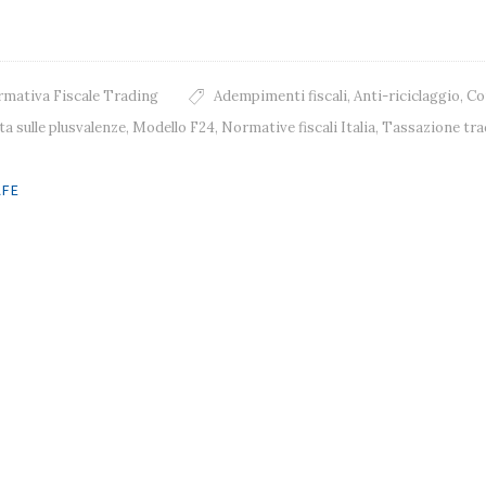
mativa Fiscale Trading
Adempimenti fiscali
,
Anti-riciclaggio
,
Co
a sulle plusvalenze
,
Modello F24
,
Normative fiscali Italia
,
Tassazione tra
 navigation
AFE