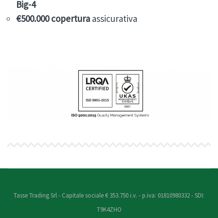
Big-4
€500.000 copertura
assicurativa
Tasse Trading Srl - Capitale sociale € 353.750 i.v. - p.iva: 01810980332 - SDI:
T9K4ZHO