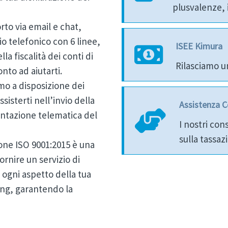
plusvalenze, 
orto via email e chat,
o telefonico con 6 linee,
ISEE Kimura
la fiscalità dei conti di
Rilasciamo u
nto ad aiutarti.
mo a disposizione dei
isterti nell’invio della
Assistenza C
entazione telematica del
I nostri con
sulla tassa
ione ISO 9001:2015 è una
rnire un servizio di
i ogni aspetto della tua
ding, garantendo la