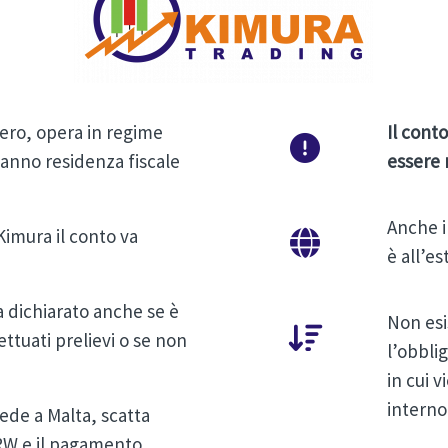
ero, opera in regime
Il cont
 hanno residenza fiscale
essere 
Anche i
Kimura il conto va
è all’es
a dichiarato anche se è
Non esi
ettuati prelievi o se non
l’obbli
in cui v
interno
ede a Malta, scatta
 RW e il pagamento