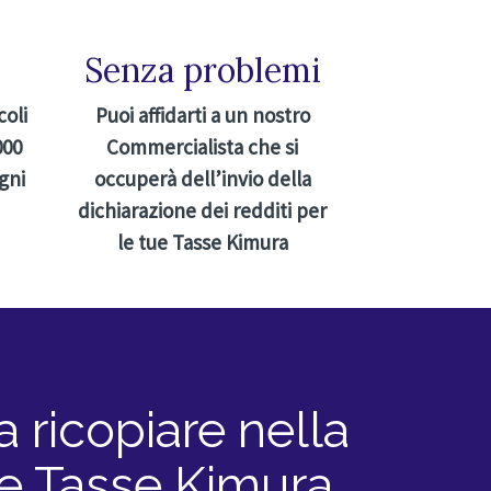
Senza problemi
coli
Puoi affidarti a un nostro
000
Commercialista che si
ogni
occuperà dell’invio della
dichiarazione dei redditi per
le tue Tasse Kimura
a ricopiare nella
tue Tasse Kimura