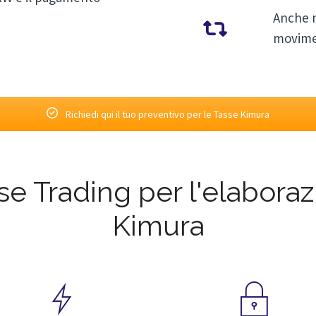
Anche n
movimen
Richiedi qui il tuo preventivo per le Tasse Kimura
sse Trading per l'elabora
Kimura