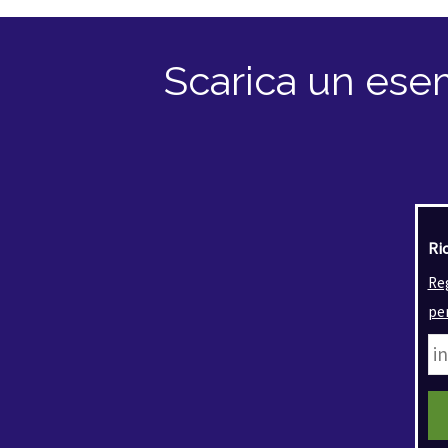
Scarica un esem
Ric
Re
pe