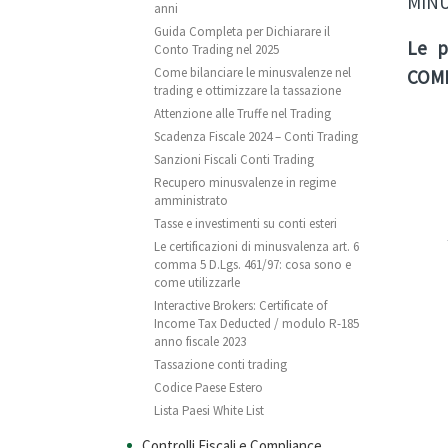
MINU
anni
Guida Completa per Dichiarare il
Le p
Conto Trading nel 2025
Come bilanciare le minusvalenze nel
COM
trading e ottimizzare la tassazione
Attenzione alle Truffe nel Trading
Scadenza Fiscale 2024 – Conti Trading
Sanzioni Fiscali Conti Trading
Recupero minusvalenze in regime
amministrato
Tasse e investimenti su conti esteri
Le certificazioni di minusvalenza art. 6
comma 5 D.Lgs. 461/97: cosa sono e
come utilizzarle
Interactive Brokers: Certificate of
Income Tax Deducted / modulo R-185
anno fiscale 2023
Tassazione conti trading
Codice Paese Estero
Lista Paesi White List
Controlli Fiscali e Compliance