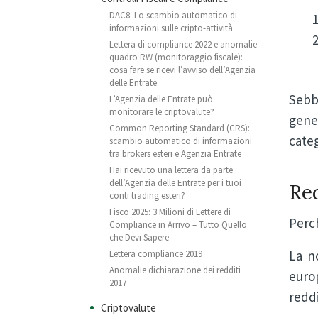
DAC8: Lo scambio automatico di
informazioni sulle cripto-attività
Lettera di compliance 2022 e anomalie
quadro RW (monitoraggio fiscale):
cosa fare se ricevi l’avviso dell’Agenzia
delle Entrate
Sebb
L’Agenzia delle Entrate può
monitorare le criptovalute?
gener
Common Reporting Standard (CRS):
cate
scambio automatico di informazioni
tra brokers esteri e Agenzia Entrate
Hai ricevuto una lettera da parte
dell’Agenzia delle Entrate per i tuoi
Red
conti trading esteri?
Fisco 2025: 3 Milioni di Lettere di
Perc
Compliance in Arrivo – Tutto Quello
che Devi Sapere
La n
Lettera compliance 2019
Anomalie dichiarazione dei redditi
europ
2017
reddi
Criptovalute