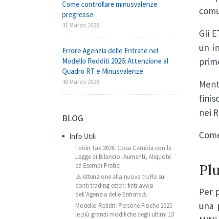
Come controllare minusvalenze
comu
pregresse
31 Marzo 2026
Gli 
un i
Errore Agenzia delle Entrate nel
prim
Modello Redditi 2026: Attenzione al
Quadro RT e Minusvalenze
30 Marzo 2026
Mentr
finis
nei R
BLOG
Come
Info Utili
Tobin Tax 2026: Cosa Cambia con la
Legge di Bilancio. Aumenti, Aliquote
ed Esempi Pratici
Pl
⚠️ Attenzione alla nuova truffa sui
conti trading esteri: finti avvisi
Per 
dell’Agenzia delle Entrate⚠️
una 
Modello Redditi Persone Fisiche 2025
le più grandi modifiche degli ultimi 10