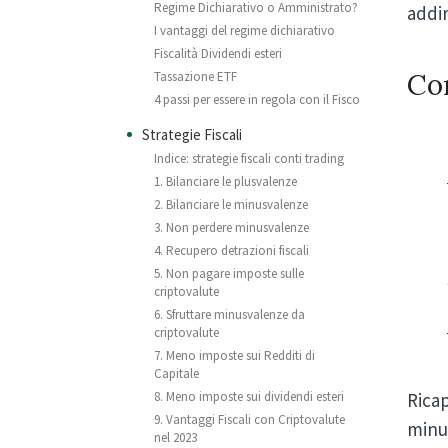
Regime Dichiarativo o Amministrato?
addir
I vantaggi del regime dichiarativo
Fiscalità Dividendi esteri
Co
Tassazione ETF
4 passi per essere in regola con il Fisco
Strategie Fiscali
Indice: strategie fiscali conti trading
1. Bilanciare le plusvalenze
2. Bilanciare le minusvalenze
3. Non perdere minusvalenze
4. Recupero detrazioni fiscali
5. Non pagare imposte sulle
criptovalute
6. Sfruttare minusvalenze da
criptovalute
7. Meno imposte sui Redditi di
Capitale
8. Meno imposte sui dividendi esteri
Rica
9. Vantaggi Fiscali con Criptovalute
minus
nel 2023