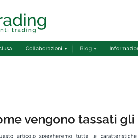
nclusa
Collaborazioni
Blog
Informazio
me vengono tassati gli
uesto articolo spiegheremo tutte le caratteristich