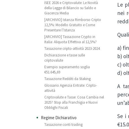
ISEE 2026 e Criptovalute: Le Novità
Le p
della Legge di Bilancio su Saldo e
nei r
Giacenza Media
[ARCHIVIO] Istanza Rimborso Cripto
redd
12,5%: Modello Gratuito e Come
Presentare l’Istanza
Quali
[ARCHIVIO] Tassazione Crypto in
Italia: Aliquota Effettiva al 12,5%?
a) fi
Tassazione cripto-attività 2023-2024
Dichiarazione e tasse sulle
b) ol
criptovalute
c) ol
Esempio superamento soglia
d) ol
€51.645,69
Tassazione Redditi da Staking
A ta
Glossario Agenzia Entrate: Cripto-
attività
perc
Criptovalute e Tasse: Cosa Cambia nel
un’a
2025? Stop alla Franchigia e Nuovi
Obblighi Fiscali
Se i 
Regime Dichiarativo
€15.
Tassazione conti trading