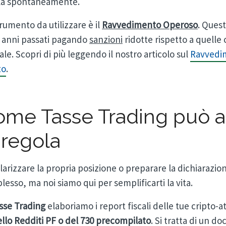
la spontaneamente.
rumento da utilizzare è il
Ravvedimento Operoso
. Quest
i anni passati pagando
sanzioni
ridotte rispetto a quelle
le. Scopri di più leggendo il nostro articolo sul
Ravvedim
to
.
me Tasse Trading può aiu
 regola
arizzare la propria posizione o preparare la dichiarazio
esso, ma noi siamo qui per semplificarti la vita.
sse Trading
elaboriamo i report fiscali delle tue cripto-at
llo Redditi PF o del 730 precompilato
. Si tratta di un 