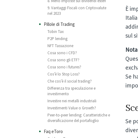
8. Meno imposte sui dividendi esteri
È im
9. Vantaggi Fiscali con Criptovalute
nel 2023
Ital
Pillole di Trading
addir
Tobin Tax
sul s
P2P lending
NFT Tassazione
Nota
Cosa sono i CFD?
Ques
Cosa sono gli ETF?
excha
Cosa sono i futures?
Cos’è lo Stop Loss?
Se ha
Che cos’è il social trading?
impo
Differenza tra speculazione e
investimento
Investire nei metalli industriali
Sce
Investimenti Value o Growth?
Peer-to-peer lending: Caratteristiche e
Se po
diversificazione del portafoglio
diver
Faq eToro