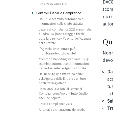
DAC8,
Lista Paesi White List
(co
Controlli Fiscali e Compliance
racco
DAC8: Lo scambio automatico di
autor
informazioni sulle cripto-attività
Lettera di compliance 2022 e anomalie
quadro RW (monitoraggio fiscale):
cosa fare se ricevi l’avviso dell’Agenzia
Qua
delle Entrate
L’Agenzia delle Entrate può
Non s
monitorare le criptovalute?
Common Reporting Standard (CRS):
devo
scambio automatico di informazioni
tra brokers esteri e Agenzia Entrate
Da
Hai ricevuto una lettera da parte
ac
dell’Agenzia delle Entrate per i tuoi
conti trading esteri?
tu
Fisco 2025: 3 Milioni di Lettere di
la
Compliance in Arrivo – Tutto Quello
che Devi Sapere
Sal
Lettera compliance 2019
Tr
Anomalie dichiarazione dei redditi