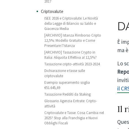
2017
Criptovalute
ISEE 2026 e Criptovalute: Le Novità
DA
della Legge di Bilancio su Saldo e
Giacenza Media
[ARCHIVIO] Istanza Rimborso Cripto
12,5%: Modello Gratuito e Come
È im
Presentare l’Istanza
ma è 
[ARCHIVIO] Tassazione Crypto in
Italia: Aliquota Effettiva al 12,5%?
Lo sc
Tassazione cripto-attività 2023-2024
Dichiarazione e tasse sulle
Repo
criptovalute
invi
Esempio superamento soglia
il CR
€51.645,69
Tassazione Redditi da Staking
Glossario Agenzia Entrate: Cripto-
attività
Il 
Criptovalute e Tasse: Cosa Cambia nel
2025? Stop alla Franchigia e Nuovi
Quest
Obblighi Fiscali