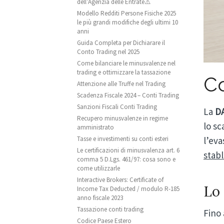
dell’Agenzia delle Entrate⚠️
Modello Redditi Persone Fisiche 2025
le più grandi modifiche degli ultimi 10
anni
Guida Completa per Dichiarare il
Conto Trading nel 2025
Come bilanciare le minusvalenze nel
trading e ottimizzare la tassazione
Co
Attenzione alle Truffe nel Trading
Scadenza Fiscale 2024 – Conti Trading
Sanzioni Fiscali Conti Trading
La
DA
Recupero minusvalenze in regime
lo sc
amministrato
Tasse e investimenti su conti esteri
l’eva
Le certificazioni di minusvalenza art. 6
stab
comma 5 D.Lgs. 461/97: cosa sono e
come utilizzarle
Interactive Brokers: Certificate of
Lo 
Income Tax Deducted / modulo R-185
anno fiscale 2023
Tassazione conti trading
Fino 
Codice Paese Estero