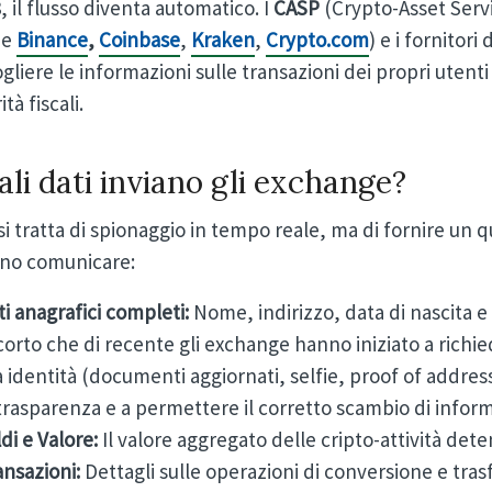
 il flusso diventa automatico. I
CASP
(Crypto-Asset Servi
me
Binance
,
Coinbase
,
Kraken
,
Crypto.com
) e i fornitori
gliere le informazioni sulle transazioni dei propri utenti
ità fiscali.
li dati inviano gli exchange?
i tratta di spionaggio in tempo reale, ma di fornire un q
no comunicare:
ti anagrafici completi:
Nome, indirizzo, data di nascita e 
corto che di recente gli exchange hanno iniziato a richi
a identità (documenti aggiornati, selfie, proof of address
 trasparenza e a permettere il corretto scambio di inform
di e Valore:
Il valore aggregato delle cripto-attività det
ansazioni:
Dettagli sulle operazioni di conversione e tras