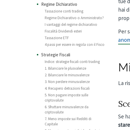
tue d
Regime Dichiarativo
hai d
Tassazione conti trading
propr
Regime Dichiarativo o Amministrato?
I vantaggi del regime dichiarativo
Per s
Fiscalità Dividendi esteri
Tassazione ETF
anom
4 passi per essere in regola con il Fisco
Strategie Fiscali
Indice: strategie fiscali conti trading
M
1. Bilanciare le plusvalenze
2. Bilanciare le minusvalenze
3. Non perdere minusvalenze
La ri
4. Recupero detrazioni fiscali
5. Non pagare imposte sulle
criptovalute
Sce
6. Sfruttare minusvalenze da
criptovalute
Se h
7. Meno imposte sui Redditi di
stare
Capitale