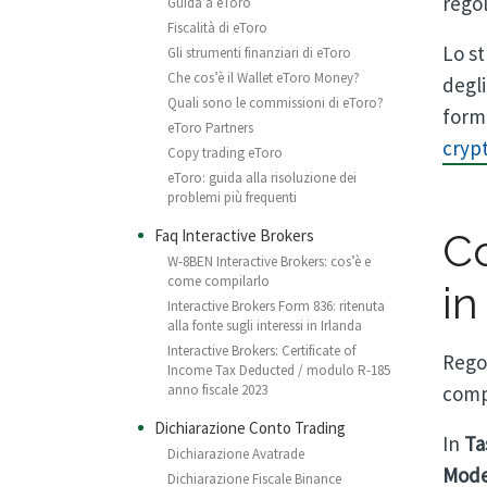
rego
Guida a eToro
Fiscalità di eToro
Lo st
Gli strumenti finanziari di eToro
Che cos’è il Wallet eToro Money?
degl
Quali sono le commissioni di eToro?
forma
eToro Partners
cryp
Copy trading eToro
eToro: guida alla risoluzione dei
problemi più frequenti
Co
Faq Interactive Brokers
W-8BEN Interactive Brokers: cos’è e
come compilarlo
in
Interactive Brokers Form 836: ritenuta
alla fonte sugli interessi in Irlanda
Interactive Brokers: Certificate of
Regol
Income Tax Deducted / modulo R-185
compl
anno fiscale 2023
Dichiarazione Conto Trading
In
Ta
Dichiarazione Avatrade
Mode
Dichiarazione Fiscale Binance