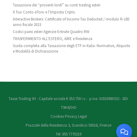
Tassazione dei “proventi lordi” su conti trading esteri
Il Tuo Conto eToro e l’Imposta Cripto
Interactive Brokers: Certificate of Income Tax Deducted / modulo R-185
anno fiscale 2023
Codici paesi esteri Agenzie Entrate Quadro RW
TRASFERIMENTO ALL’ESTERO, AIRE e Residenza
Guida completa alla Tassazione degli ETF in Italia: Normative, Aliquote
e Modalità di Dichiarazione
Tasse Trading Srl - Capitale sociale € 353.750 i.v. - p.iva: 01810980332 - SDI:
T9K4ZHO
Cookies
Privacy
Legal
Piazzale della Resistenza 3, Scandicci 50018, Firenze
Tel: 055 7770219