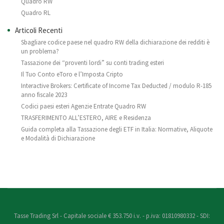
Quadro RW
Quadro RL
Articoli Recenti
Sbagliare codice paese nel quadro RW della dichiarazione dei redditi è
un problema?
Tassazione dei “proventi lordi” su conti trading esteri
Il Tuo Conto eToro e l’Imposta Cripto
Interactive Brokers: Certificate of Income Tax Deducted / modulo R-185
anno fiscale 2023
Codici paesi esteri Agenzie Entrate Quadro RW
TRASFERIMENTO ALL’ESTERO, AIRE e Residenza
Guida completa alla Tassazione degli ETF in Italia: Normative, Aliquote
e Modalità di Dichiarazione
Tasse Trading Srl - Capitale sociale € 353.750 i.v. - p.iva: 01810980332 - SDI: