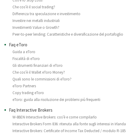
Cos’è lo Stop Loss?
Che cos’è il social trading?
Differenza tra speculazione e investimento
Investire nei metalli industriali
Investimenti Value o Growth?
Peer-to-peer lending: Caratteristiche e diversificazione del portafoglio
Faq eToro
Guida a eToro
Fiscalità di eToro
Gli strumenti finanziari di eToro
Che cos’è il Wallet eToro Money?
Quali sono le commissioni di eToro?
eToro Partners
Copy trading eToro
eToro: guida alla risoluzione dei problemi più frequenti
Faq Interactive Brokers
W-8BEN Interactive Brokers: cos’è e come compilarlo
Interactive Brokers Form 836: ritenuta alla fonte sugli interessi in Irlanda
Interactive Brokers: Certificate of Income Tax Deducted / modulo R-185