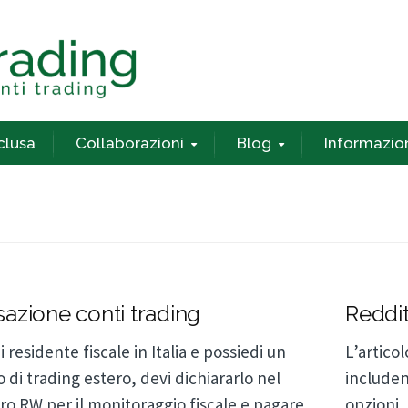
nclusa
Collaborazioni
Blog
Informazio
sazione conti trading
Reddit
i residente fiscale in Italia e possiedi un
L’articol
 di trading estero, devi dichiararlo nel
includen
o RW per il monitoraggio fiscale e pagare
opzioni,