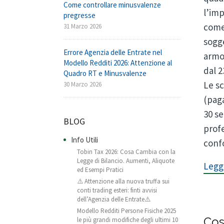
Come controllare minusvalenze
l’imp
pregresse
come 
31 Marzo 2026
sogge
Errore Agenzia delle Entrate nel
armon
Modello Redditi 2026: Attenzione al
dal 2
Quadro RT e Minusvalenze
Le sc
30 Marzo 2026
(pag
30 se
BLOG
profe
Info Utili
confo
Tobin Tax 2026: Cosa Cambia con la
Legge di Bilancio. Aumenti, Aliquote
Leggi
ed Esempi Pratici
⚠️ Attenzione alla nuova truffa sui
conti trading esteri: finti avvisi
dell’Agenzia delle Entrate⚠️
Modello Redditi Persone Fisiche 2025
Cos
le più grandi modifiche degli ultimi 10