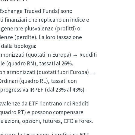
(Exchange Traded Funds) sono
i finanziari che replicano un indice e
generare plusvalenze (profitti) o
enze (perdite). La loro tassazione
dalla tipologia:
monizzati (quotati in Europa) → Redditi
ale (quadro RM), tassati al 26%.
n armonizzati (quotati fuori Europa) →
Ordinari (quadro RL), tassati con
 progressiva IRPEF (dal 23% al 43%).
valenze da ETF rientrano nei Redditi
 (quadro RT) e possono compensare
da azioni, opzioni, futures, CFD e forex.
izzare la tassazione, i profitti da ETF