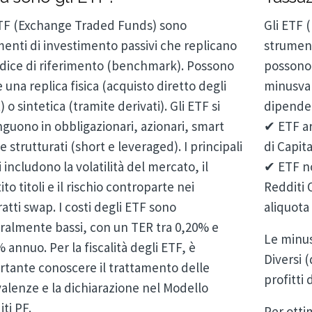
ETF (Exchange Traded Funds) sono
Gli ETF 
enti di investimento passivi che replicano
strument
ndice di riferimento (benchmark). Possono
possono 
 una replica fisica (acquisto diretto degli
minusval
) o sintetica (tramite derivati). Gli ETF si
dipende 
nguono in obbligazionari, azionari, smart
✔ ETF ar
e strutturati (short e leveraged). I principali
di Capit
i includono la volatilità del mercato, il
✔ ETF no
ito titoli e il rischio controparte nei
Redditi 
atti swap. I costi degli ETF sono
aliquota
ralmente bassi, con un TER tra 0,20% e
Le minus
 annuo. Per la fiscalità degli ETF, è
Diversi
rtante conoscere il trattamento delle
profitti 
alenze e la dichiarazione nel Modello
ti PF.
Per ottim