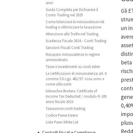
anni
Guida Completa per Dichiarare il
Gli 
Conto Trading nel 2025
strum
Come bilanciare le minusvalenze nel
un i
trading e ottimizzare la tassazione
Attenzione alle Truffe nel Trading
avere
Scadenza Fiscale 2024 – Conti Trading
asset
Sanzioni Fiscali Conti Trading
disti
Recupero minusvalenze in regime
amministrato
beta 
Tasse e investimenti su conti esteri
risch
Le certificazioni di minusvalenza art. 6
prest
comma 5 D.Lgs. 461/97: cosa sono e
come utilizzarle
contr
Interactive Brokers: Certificate of
gene
Income Tax Deducted / modulo R-185
anno fiscale 2023
0,40%
Tassazione conti trading
impo
Codice Paese Estero
plusv
Lista Paesi White List
Reddi
Controlli Fiscali e Compliance