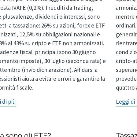
osta IVAFE (0,2%). I redditi da trading,
armonizz
plusvalenze, dividendi e interessi, sono
mentre q
tti a tassazione: 26% su azioni, forex e ETF
ordinari
izzati, 12,5% su obbligazioni nazionali e
generalm
3% al 43% su cripto e ETF non armonizzati.
rientrare
adenze fiscali principali sono 30 giugno
condizio
amento imposte), 30 luglio (seconda rata) e
cripto-at
ttembre (invio dichiarazione). Affidarsi a
superano
ssionisti aiuta a evitare errori e garantire la
prevede 
rmità fiscale.
quattro 
 di più
Leggi di 
a sono gli ETF?
Tassa