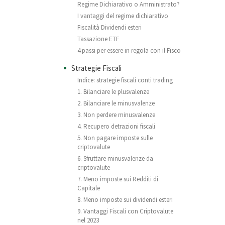
Regime Dichiarativo o Amministrato?
I vantaggi del regime dichiarativo
Fiscalità Dividendi esteri
Tassazione ETF
4 passi per essere in regola con il Fisco
Strategie Fiscali
Indice: strategie fiscali conti trading
1. Bilanciare le plusvalenze
2. Bilanciare le minusvalenze
3. Non perdere minusvalenze
4. Recupero detrazioni fiscali
5. Non pagare imposte sulle
criptovalute
6. Sfruttare minusvalenze da
criptovalute
7. Meno imposte sui Redditi di
Capitale
8. Meno imposte sui dividendi esteri
9. Vantaggi Fiscali con Criptovalute
nel 2023