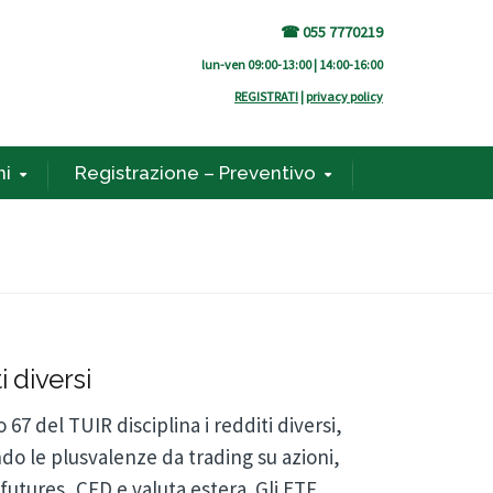
☎ 055 7770219
lun-ven 09:00-13:00 | 14:00-16:00
REGISTRATI
|
privacy policy
ni
Registrazione – Preventivo
i diversi
o 67 del TUIR disciplina i redditi diversi,
do le plusvalenze da trading su azioni,
 futures, CFD e valuta estera. Gli ETF