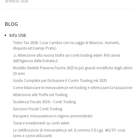
30 Marzo 2026
BLOG
Info Utili
Tobin Tax 2026: Cosa Cambia con la Legge di Bilancio. Aumenti,
Aliquote ed Esempi Pratici
⚠️ Attenzione alla nuova truffa sui conti trading esteri: finti avvisi
dell’Agenzia delle Entrate⚠️
Modello Redditi Persone Fisiche 2025 le più grandi modifiche degli ultimi
10 anni
Guida Completa per Dichiarare il Conto Trading nel 2025
Come bilanciare le minusvalenze nel trading e ottimizzare la tassazione
Attenzione alle Truffe nel Trading
Scadenza Fiscale 2024 – Conti Trading
Sanzioni Fiscali Conti Trading
Recupero minusvalenze in regime amministrato
Tasse e investimenti su conti esteri
Le certificazioni di minusvalenza art. 6 comma 5 D.Lgs. 461/97: cosa
sono e come utilizzarle