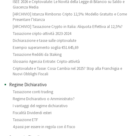
ISEE 2026 e Criptovalute: Le Novità della Legge di Bilancio su Saldo e
Giacenza Media
[ARCHIVIO] Istanza Rimborso Cripto 12,5%: Modello Gratuito e Come
Presentare l’Istanza
[ARCHIVIO] Tassazione Crypto in Italia: Aliquota Effettiva al 12,5%?
Tassazione cripto-attività 2023-2024
Dichiarazione e tasse sulle criptovalute
Esempio superamento soglia €51.645,69
Tassazione Redditi da Staking
Glossario Agenzia Entrate: Cripto-attività
Criptovalute e Tasse: Cosa Cambia nel 2025? Stop alla Franchigia e
Nuovi Obblighi Fiscali
Regime Dichiarativo
Tassazione conti trading
Regime Dichiarativo o Amministrato?
I vantaggi del regime dichiarativo
Fiscalità Dividendi esteri
Tassazione ETF
4 passi per essere in regola con il Fisco