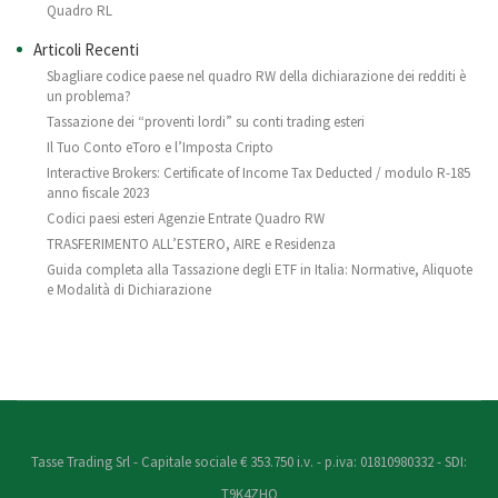
Quadro RL
Articoli Recenti
Sbagliare codice paese nel quadro RW della dichiarazione dei redditi è
un problema?
Tassazione dei “proventi lordi” su conti trading esteri
Il Tuo Conto eToro e l’Imposta Cripto
Interactive Brokers: Certificate of Income Tax Deducted / modulo R-185
anno fiscale 2023
Codici paesi esteri Agenzie Entrate Quadro RW
TRASFERIMENTO ALL’ESTERO, AIRE e Residenza
Guida completa alla Tassazione degli ETF in Italia: Normative, Aliquote
e Modalità di Dichiarazione
Tasse Trading Srl - Capitale sociale € 353.750 i.v. - p.iva: 01810980332 - SDI:
T9K4ZHO