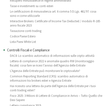
Recupero minusvalenze in regime amministrato
Tasse e investimenti su conti esteri
Le certificazioni di minusvalenza art. 6 comma 5 D.Lgs. 461/97: cosa
sono e come utilizzarle
Interactive Brokers: Certificate of Income Tax Deducted / modulo R-185
anno fiscale 2023
Tassazione conti trading
Codice Paese Estero
Lista Paesi White List
Controlli Fiscali e Compliance
DAC8: Lo scambio automatico di informazioni sulle cripto-attività
Lettera di compliance 2022 e anomalie quadro RW (monitoraggio
fiscale): cosa fare se ricevi l’avviso dell’Agenzia delle Entrate
L’Agenzia delle Entrate può monitorare le criptovalute?
Common Reporting Standard (CRS): scambio automatico di
informazioni tra brokers esteri e Agenzia Entrate
Hai ricevuto una lettera da parte dell’Agenzia delle Entrate per i tuoi
conti trading esteri?
Fisco 2025: 3 Milioni di Lettere di Compliance in Arrivo – Tutto Quello che
Devi Sapere
Lettera compliance 2019