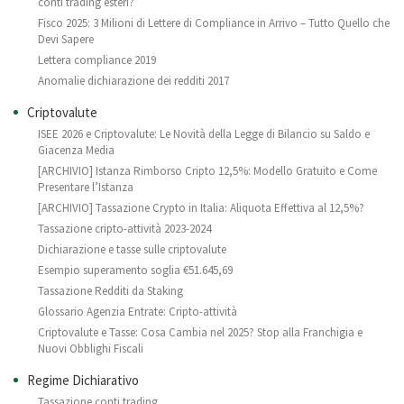
conti trading esteri?
Fisco 2025: 3 Milioni di Lettere di Compliance in Arrivo – Tutto Quello che
Devi Sapere
Lettera compliance 2019
Anomalie dichiarazione dei redditi 2017
Criptovalute
ISEE 2026 e Criptovalute: Le Novità della Legge di Bilancio su Saldo e
Giacenza Media
[ARCHIVIO] Istanza Rimborso Cripto 12,5%: Modello Gratuito e Come
Presentare l’Istanza
[ARCHIVIO] Tassazione Crypto in Italia: Aliquota Effettiva al 12,5%?
Tassazione cripto-attività 2023-2024
Dichiarazione e tasse sulle criptovalute
Esempio superamento soglia €51.645,69
Tassazione Redditi da Staking
Glossario Agenzia Entrate: Cripto-attività
Criptovalute e Tasse: Cosa Cambia nel 2025? Stop alla Franchigia e
Nuovi Obblighi Fiscali
Regime Dichiarativo
Tassazione conti trading