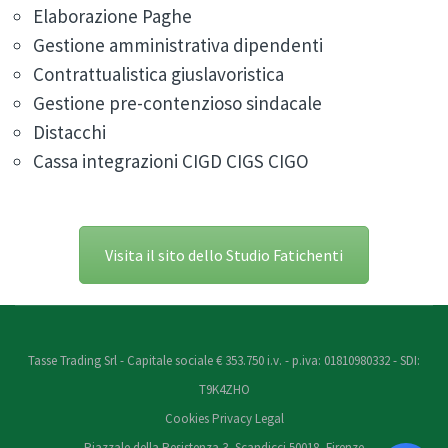
Elaborazione Paghe
Gestione amministrativa dipendenti
Contrattualistica giuslavoristica
Gestione pre-contenzioso sindacale
Distacchi
Cassa integrazioni CIGD CIGS CIGO
Visita il sito dello Studio Fatichenti
Tasse Trading Srl - Capitale sociale € 353.750 i.v. - p.iva: 01810980332 - SDI:
T9K4ZHO
Cookies
Privacy
Legal
Piazzale della Resistenza 3, Scandicci 50018, Firenze