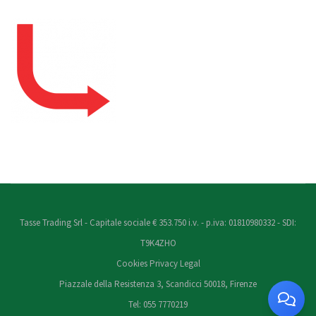
Tasse Trading Srl - Capitale sociale € 353.750 i.v. - p.iva: 01810980332 - SDI:
T9K4ZHO
Cookies
Privacy
Legal
Piazzale della Resistenza 3, Scandicci 50018, Firenze
Tel: 055 7770219