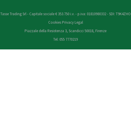
Tasse Trading Srl - Capitale sociale € 353.750 i.v. - p.iva: 01810980332 - SDI: T9K4ZHO
Cookies
Privacy
Legal
Piazzale della Resistenza 3, Scandicci 50018, Firenze
Tel: 055 7770219