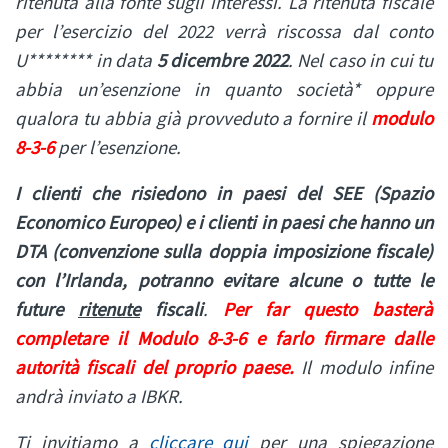
ritenuta alla fonte sugli interessi. La ritenuta fiscale
per l’esercizio del 2022 verrà riscossa dal conto
U******** in data
5 dicembre 2022
. Nel caso in cui tu
abbia un’esenzione in quanto società* oppure
qualora tu abbia già provveduto a fornire il
modulo
8-3-6
per l’esenzione.
I clienti che risiedono in paesi del SEE (Spazio
Economico Europeo) e i clienti in paesi che hanno un
DTA (convenzione sulla doppia imposizione fiscale)
con l’Irlanda, potranno evitare alcune o tutte le
future
ritenute
fiscali
.
Per far questo basterà
completare il Modulo 8-3-6 e farlo firmare dalle
autorità fiscali del proprio paese.
Il modulo infine
andrà inviato a IBKR.
Ti invitiamo a
cliccare qui
per una spiegazione