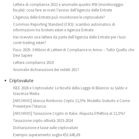
Lettera di compliance 2022 e anomalie quadro RW (monitoraggio
fiscale): cosa fare se ricevi l’avviso dell’Agenzia delle Entrate
L’Agenzia delle Entrate può monitorare le criptovalute?
Common Reporting Standard (CRS): scambio automatico di
informazioni tra brokers esteri e Agenzia Entrate
Hai ricevuto una lettera da parte dell’Agenzia delle Entrate per i tuoi
conti trading esteri?
Fisco 2025: 3 Milioni di Lettere di Compliance in Arrivo – Tutto Quello che
Devi Sapere
Lettera compliance 2019
Anomalie dichiarazione dei redditi 2017
Criptovalute
ISEE 2026 e Criptovalute: Le Novità della Legge di Bilancio su Saldo e
Giacenza Media
[ARCHIVIO] Istanza Rimborso Cripto 12,5%: Modello Gratuito e Come
Presentare l’Istanza
[ARCHIVIO] Tassazione Crypto in Italia: Aliquota Effettiva al 12,5%?
Tassazione cripto-attività 2023-2024
Dichiarazione e tasse sulle criptovalute
Esempio superamento soglia €51.645,69