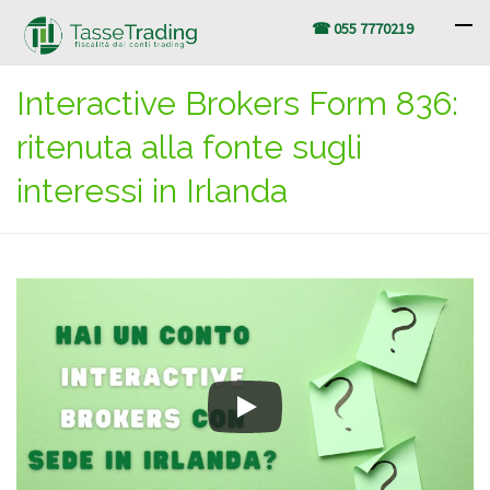
☎ 055 7770219
Interactive Brokers Form 836:
ritenuta alla fonte sugli
interessi in Irlanda