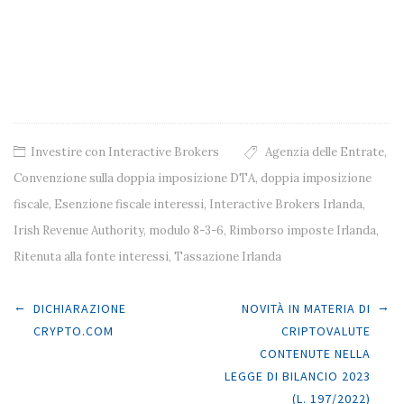
Investire con Interactive Brokers
Agenzia delle Entrate
,
Convenzione sulla doppia imposizione DTA
,
doppia imposizione
fiscale
,
Esenzione fiscale interessi
,
Interactive Brokers Irlanda
,
Irish Revenue Authority
,
modulo 8-3-6
,
Rimborso imposte Irlanda
,
Ritenuta alla fonte interessi
,
Tassazione Irlanda
Post navigation
←
→
DICHIARAZIONE
NOVITÀ IN MATERIA DI
CRYPTO.COM
CRIPTOVALUTE
CONTENUTE NELLA
LEGGE DI BILANCIO 2023
(L. 197/2022)