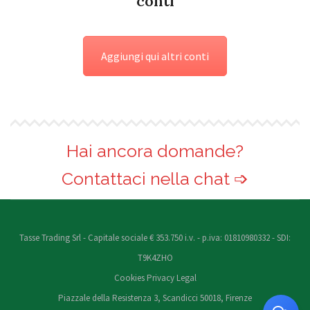
conti
Aggiungi qui altri conti
Hai ancora domande?
Contattaci nella chat ➩
Tasse Trading Srl - Capitale sociale € 353.750 i.v. - p.iva: 01810980332 - SDI:
T9K4ZHO
Cookies
Privacy
Legal
Piazzale della Resistenza 3, Scandicci 50018, Firenze