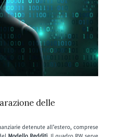
iarazione delle
finanziarie detenute all’estero, comprese
del
Modello Redditi
. Il
quadro RW
serve