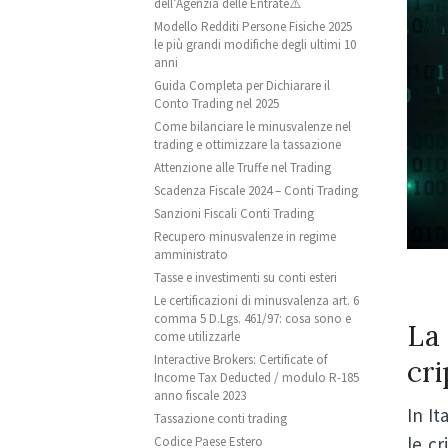
dell’Agenzia delle Entrate⚠️
Modello Redditi Persone Fisiche 2025
le più grandi modifiche degli ultimi 10
anni
Guida Completa per Dichiarare il
Conto Trading nel 2025
Come bilanciare le minusvalenze nel
trading e ottimizzare la tassazione
Attenzione alle Truffe nel Trading
Scadenza Fiscale 2024 – Conti Trading
Sanzioni Fiscali Conti Trading
Recupero minusvalenze in regime
amministrato
Tasse e investimenti su conti esteri
Le certificazioni di minusvalenza art. 6
comma 5 D.Lgs. 461/97: cosa sono e
La 
come utilizzarle
Interactive Brokers: Certificate of
cr
Income Tax Deducted / modulo R-185
anno fiscale 2023
In It
Tassazione conti trading
le c
Codice Paese Estero