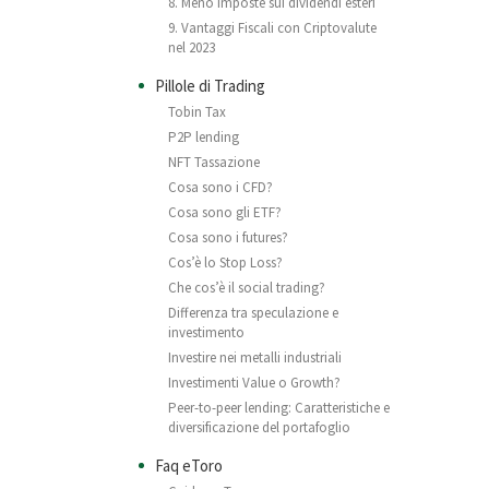
8. Meno imposte sui dividendi esteri
9. Vantaggi Fiscali con Criptovalute
nel 2023
Pillole di Trading
Tobin Tax
P2P lending
NFT Tassazione
Cosa sono i CFD?
Cosa sono gli ETF?
Cosa sono i futures?
Cos’è lo Stop Loss?
Che cos’è il social trading?
Differenza tra speculazione e
investimento
Investire nei metalli industriali
Investimenti Value o Growth?
Peer-to-peer lending: Caratteristiche e
diversificazione del portafoglio
Faq eToro