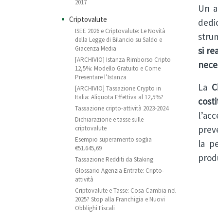
2017
Un a
Criptovalute
dedi
ISEE 2026 e Criptovalute: Le Novità
strum
della Legge di Bilancio su Saldo e
Giacenza Media
si re
[ARCHIVIO] Istanza Rimborso Cripto
nece
12,5%: Modello Gratuito e Come
Presentare l’Istanza
La
C
[ARCHIVIO] Tassazione Crypto in
Italia: Aliquota Effettiva al 12,5%?
cost
Tassazione cripto-attività 2023-2024
l’acc
Dichiarazione e tasse sulle
preve
criptovalute
Esempio superamento soglia
la p
€51.645,69
prod
Tassazione Redditi da Staking
Glossario Agenzia Entrate: Cripto-
attività
Criptovalute e Tasse: Cosa Cambia nel
2025? Stop alla Franchigia e Nuovi
Obblighi Fiscali