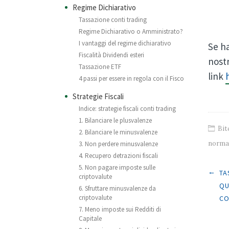
Regime Dichiarativo
Tassazione conti trading
Regime Dichiarativo o Amministrato?
I vantaggi del regime dichiarativo
Se ha
Fiscalità Dividendi esteri
nostr
Tassazione ETF
link
4 passi per essere in regola con il Fisco
Strategie Fiscali
Indice: strategie fiscali conti trading
1. Bilanciare le plusvalenze
Bit
2. Bilanciare le minusvalenze
normat
3. Non perdere minusvalenze
4. Recupero detrazioni fiscali
5. Non pagare imposte sulle
Post
←
TA
criptovalute
QU
6. Sfruttare minusvalenze da
criptovalute
CO
7. Meno imposte sui Redditi di
Capitale