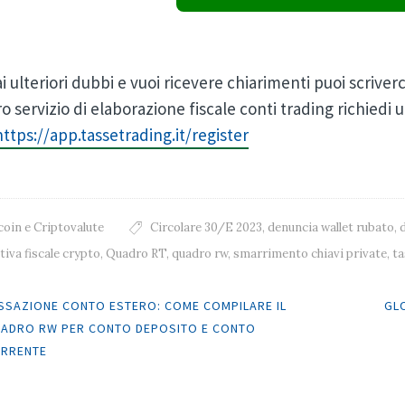
i ulteriori dubbi e vuoi ricevere chiarimenti puoi scriver
o servizio di elaborazione fiscale conti trading richiedi
https://app.tassetrading.it/register
coin e Criptovalute
Circolare 30/E 2023
,
denuncia wallet rubato
,
iva fiscale crypto
,
Quadro RT
,
quadro rw
,
smarrimento chiavi private
,
ta
 navigation
SSAZIONE CONTO ESTERO: COME COMPILARE IL
GLO
ADRO RW PER CONTO DEPOSITO E CONTO
RRENTE