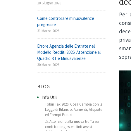
dec
20 Giugno 2026
Per 
Come controllare minusvalenze
cons
pregresse
decen
31 Marzo 2026
priv
Errore Agenzia delle Entrate nel
smar
Modello Redditi 2026: Attenzione al
sopra
Quadro RT e Minusvalenze
30 Marzo 2026
BLOG
Info Utili
Tobin Tax 2026: Cosa Cambia con la
Legge di Bilancio. Aumenti, Aliquote
ed Esempi Pratici
⚠️ Attenzione alla nuova truffa sui
conti trading esteri: finti avvisi