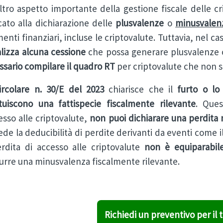
ltro aspetto importante della gestione fiscale delle cr
cato alla dichiarazione delle
plusvalenze
o
minusvalen
enti finanziari, incluse le criptovalute. Tuttavia, nel c
alizza alcuna cessione
che possa generare plusvalenze 
ssario compilare il quadro RT
per criptovalute che non so
ircolare n. 30/E del 2023
chiarisce che il
furto o lo
ituiscono una fattispecie fiscalmente rilevante
. Ques
esso alle criptovalute,
non puoi dichiarare una perdita
de la deducibilità di perdite derivanti da eventi come il
erdita di accesso alle criptovalute
non è equiparabil
urre una minusvalenza fiscalmente rilevante.
Richiedi un preventivo per il 