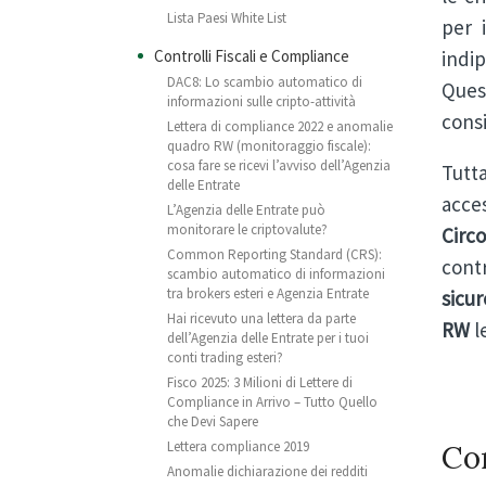
Lista Paesi White List
per 
Controlli Fiscali e Compliance
indi
DAC8: Lo scambio automatico di
Ques
informazioni sulle cripto-attività
consi
Lettera di compliance 2022 e anomalie
quadro RW (monitoraggio fiscale):
cosa fare se ricevi l’avviso dell’Agenzia
Tutta
delle Entrate
acces
L’Agenzia delle Entrate può
monitorare le criptovalute?
Circ
Common Reporting Standard (CRS):
cont
scambio automatico di informazioni
tra brokers esteri e Agenzia Entrate
sicu
Hai ricevuto una lettera da parte
RW
le
dell’Agenzia delle Entrate per i tuoi
conti trading esteri?
Fisco 2025: 3 Milioni di Lettere di
Compliance in Arrivo – Tutto Quello
che Devi Sapere
Lettera compliance 2019
Com
Anomalie dichiarazione dei redditi