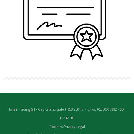
Tasse Trading Srl - Capitale sociale € 353.750 i.v. - p.iva: 01810980332 - SDI:
T9K4ZHO
Cookies
Privacy
Legal