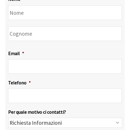
No
Co
Email
*
Telefono
*
Per quale motivo ci contatti?