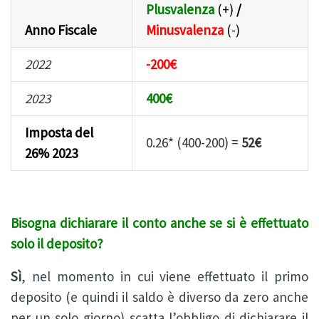
Plusvalenza
(+)
/
Anno Fiscale
Minusvalenza
(-)
2022
-200€
2023
400€
Imposta del
0.26* (400-200) =
52€
26% 2023
Bisogna dichiarare il conto anche se si è effettuato
solo il deposito?
Sì
, nel momento in cui viene effettuato il primo
deposito (e quindi il saldo è diverso da zero anche
per un solo giorno) scatta l’obbligo di dichiarare il