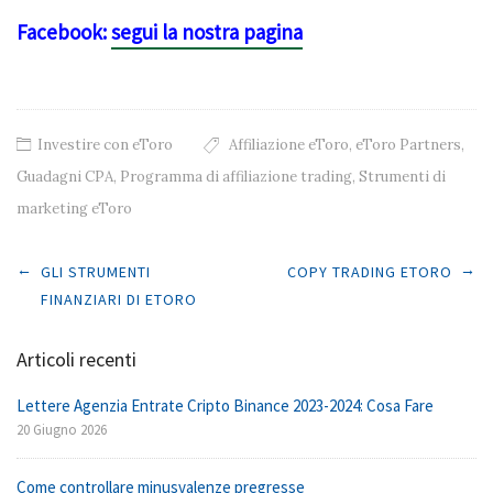
Facebook:
segui la nostra pagina
Investire con eToro
Affiliazione eToro
,
eToro Partners
,
Guadagni CPA
,
Programma di affiliazione trading
,
Strumenti di
marketing eToro
Post navigation
←
→
GLI STRUMENTI
COPY TRADING ETORO
FINANZIARI DI ETORO
Articoli recenti
Lettere Agenzia Entrate Cripto Binance 2023-2024: Cosa Fare
20 Giugno 2026
Come controllare minusvalenze pregresse