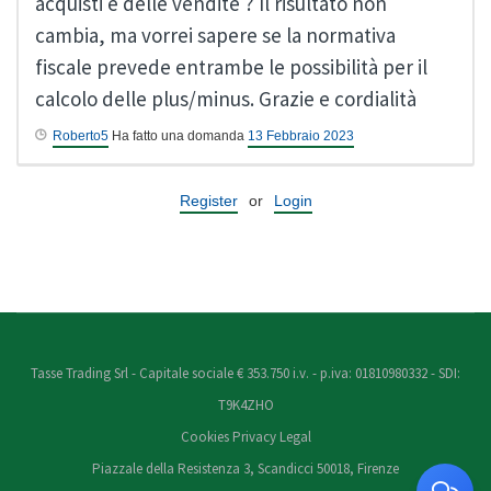
acquisti e delle vendite ? Il risultato non
cambia, ma vorrei sapere se la normativa
fiscale prevede entrambe le possibilità per il
calcolo delle plus/minus. Grazie e cordialità
Roberto5
Ha fatto una domanda
13 Febbraio 2023
Register
or
Login
Tasse Trading Srl - Capitale sociale € 353.750 i.v. - p.iva: 01810980332 - SDI:
T9K4ZHO
Cookies
Privacy
Legal
Piazzale della Resistenza 3, Scandicci 50018, Firenze