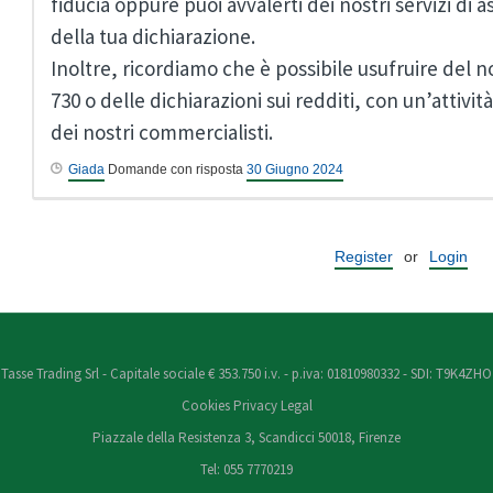
fiducia oppure puoi avvalerti dei nostri servizi di 
della tua dichiarazione.
Inoltre, ricordiamo che è possibile usufruire del no
730 o delle dichiarazioni sui redditi, con un’attiv
dei nostri commercialisti.
Giada
Domande con risposta
30 Giugno 2024
Register
or
Login
Tasse Trading Srl - Capitale sociale € 353.750 i.v. - p.iva: 01810980332 - SDI: T9K4ZHO
Cookies
Privacy
Legal
Piazzale della Resistenza 3, Scandicci 50018, Firenze
Tel: 055 7770219