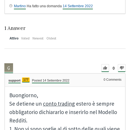
Martino
Ha fatto una domanda
14 Settembre 2022
1
Answer
Attivo
Voted
Newest
Oldest
0
177
0
Comments
support
Posted 14 Settembre 2022
Buongiorno,
Se detiene un
conto trading
estero è sempre
obbligatorio dichiararlo e inserirlo nel Modello
Redditi.
1. Non vi sono soglie al di sotto delle quali viene