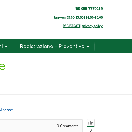
☎ 055 7770219
lun-ven 09:00-13:00 | 14:00-16:00
REGISTRATI
|
privacy policy
ni
Registrazione – Preventivo
e
M
tasse
0
Comments
0