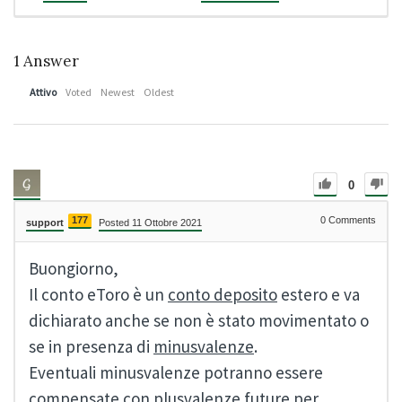
1
Answer
Attivo
Voted
Newest
Oldest
0
177
0
Comments
support
Posted 11 Ottobre 2021
Buongiorno,
Il conto eToro è un
conto deposito
estero e va
dichiarato anche se non è stato movimentato o
se in presenza di
minusvalenze
.
Eventuali minusvalenze potranno essere
compensate con plusvalenze future per