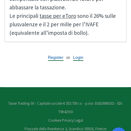
abbassare la tassazione.
Le principali
tasse per eToro
sono il 26% sulle
plusvalenze e il 2 per mille per l’IVAFE
(equivalente all’imposta di bollo).
Register
or
Login
Tasse Trading Srl - Capitale sociale € 353.750 i.v. - p.iva: 01810980332 - SDI:
T9K4ZHO
Cookies
Privacy
Legal
Piazzale della Resistenza 3, Scandicci 50018, Firenze