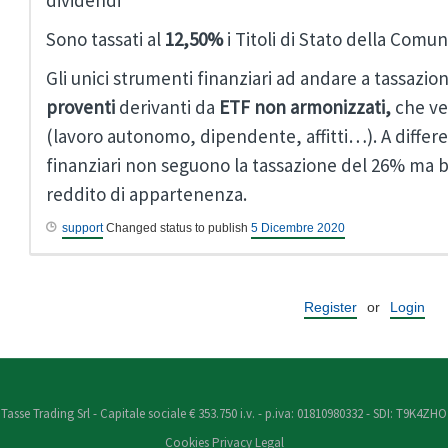
dividendi
Sono tassati al
12,50%
i Titoli di Stato della Comu
Gli unici strumenti finanziari ad andare a tassazion
proventi
derivanti da
ETF non armonizzati,
che ve
(lavoro autonomo, dipendente, affitti…). A differe
finanziari non seguono la tassazione del 26% ma be
reddito di appartenenza.
support
Changed status to publish
5 Dicembre 2020
Register
or
Login
Tasse Trading Srl - Capitale sociale € 353.750 i.v. - p.iva: 01810980332 - SDI: T9K4ZHO
Cookies
Privacy
Legal