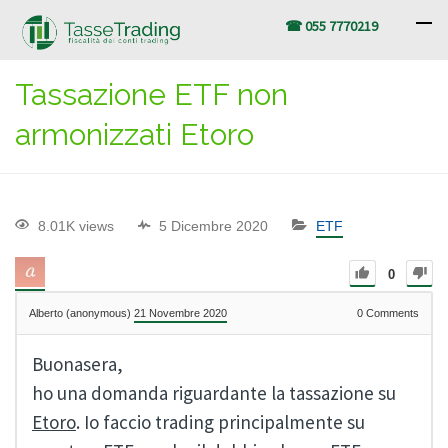
☎ 055 7770219
Tassazione ETF non
armonizzati Etoro
8.01K views
5 Dicembre 2020
ETF
0
Alberto (anonymous)
21 Novembre 2020
0
Comments
Buonasera,
ho una domanda riguardante la tassazione su
Etoro
. Io faccio trading principalmente su