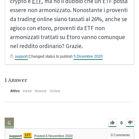
crypto e
ETF
, ma ho il dubbio che un ETF possa
essere non armonizzato. Nonostante i proventi
da trading online siano tassati al 26%, anche se
agisco con etoro, proventi da ETF non
armonizzati trattati su Etoro vanno comunque
nel reddito ordinario? Grazie.
support
Changed status to publish
5 Dicembre 2020
1
Answer
Attivo
Voted
Newest
Oldest
0
177
0
Comments
support
Posted 6 Novembre 2020