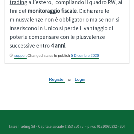
trading
all’estero, compilando il quadro RW, ai
fini del
monitoraggio fiscale
. Dichiarare le
minusvalenze
non è obbligatorio ma se non si
inseriscono in Unico si perde il vantaggio di
poterle compensare con le plusvalenze
successive entro
4 anni
.
support
Changed status to publish
5 Dicembre 2020
Register
or
Login
Tasse Trading Srl - Capitale sociale € 353.750 i.v. - p.iva: 01810980332 - SDI: