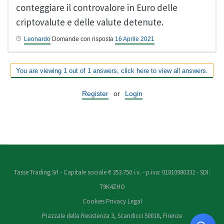
conteggiare il controvalore in Euro delle
criptovalute e delle valute detenute.
Leonardo
Domande con risposta
16 Aprile 2021
You are viewing 1 out of 1 answers, click here to view all answers.
Register
or
Login
Tasse Trading Srl - Capitale sociale € 353.750 i.v. - p.iva: 01810980332 - SDI:
T9K4ZHO
Cookies
Privacy
Legal
Piazzale della Resistenza 3, Scandicci 50018, Firenze