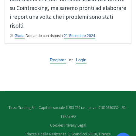
su Cointracking, ma saremo pronti ad elaborare
i report una volta che i problemi sono stati
risolti.
Giada
Domande con risposta
21 Settembre 2024
Register
or
Login
Tasse Trading Srl - Capitale sociale € 353.750 i.v. - p.iva: 01810980332 - SDI:
T9K4ZHO
Cookies
Privacy
Legal
Piazzale della Resistenza 3, Scandicci 50018, Firenze