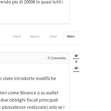
do più di 2000€ in quasi tutti i
Oldest
Newest
Voted
Attivo
0
Comments
0
no state introdotte modifiche
teri come Binance o su wallet
ue obblighi fiscali principali:
 plusvalenze realizzate) solo se i