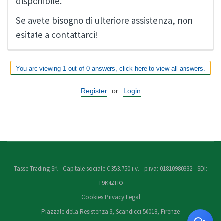
disponibile.
Se avete bisogno di ulteriore assistenza, non
esitate a contattarci!
You are viewing 1 out of 0 answers, click here to view all answers.
Register
or
Login
Tasse Trading Srl - Capitale sociale € 353.750 i.v. - p.iva: 01810980332 - SDI:
T9K4ZHO
Cookies
Privacy
Legal
Piazzale della Resistenza 3, Scandicci 50018, Firenze