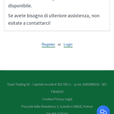
disponibile.
Se avete bisogno di ulteriore assistenza, non
esitate a contattarci!
Register
or
Login
Tasse Trading Srl - Capitale sociale € 353.750 i.v. - p.iva: 01810980332 - SDI:
T9K4ZHO
Cookies
Privacy
Legal
Piazzale della Resistenza 3, Scandicci 50018, Firenze
Tel: 055 7770219