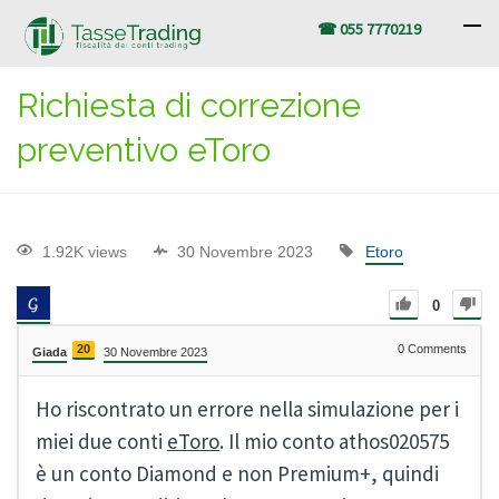
☎ 055 7770219
Richiesta di correzione
preventivo eToro
1.92K views
30 Novembre 2023
Etoro
0
20
0
Comments
Giada
30 Novembre 2023
Ho riscontrato un errore nella simulazione per i
miei due conti
eToro
. Il mio conto athos020575
è un conto Diamond e non Premium+, quindi