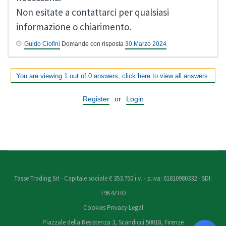
Non esitate a contattarci per qualsiasi
informazione o chiarimento.
Guido Ciofini
Domande con risposta
30 Marzo 2024
You are viewing 1 out of 0 answers, click here to view all answers.
Register
or
Login
Tasse Trading Srl - Capitale sociale € 353.750 i.v. - p.iva: 01810980332 - SDI:
T9K4ZHO
Cookies
Privacy
Legal
Piazzale della Resistenza 3, Scandicci 50018, Firenze