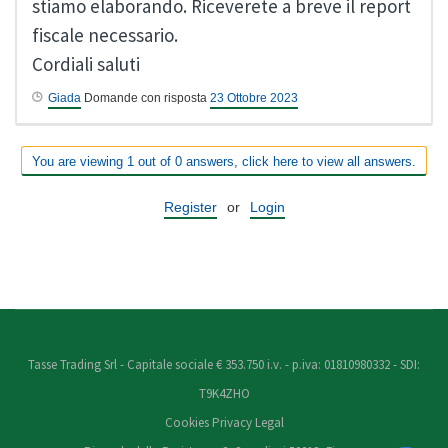
stiamo elaborando. Riceverete a breve il report
fiscale necessario.
Cordiali saluti
Giada
Domande con risposta
23 Ottobre 2023
You are viewing 1 out of 0 answers, click here to view all answers.
Register
or
Login
Tasse Trading Srl - Capitale sociale € 353.750 i.v. - p.iva: 01810980332 - SDI:
T9K4ZHO
Cookies
Privacy
Legal