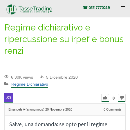
☎ 055 7770219
Regime dichiarativo e
ripercussione su irpef e bonus
renzi
6.30K views
5 Dicembre 2020
Regime Dichiarativo
0
Emanuele A (anonymous)
20 Novembre 2020
0
Comments
Salve, una domanda: se opto per il regime