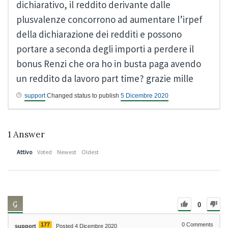
dichiarativo, il reddito derivante dalle
plusvalenze concorrono ad aumentare l’irpef
della dichiarazione dei redditi e possono
portare a seconda degli importi a perdere il
bonus Renzi che ora ho in busta paga avendo
un reddito da lavoro part time? grazie mille
support
Changed status to publish
5 Dicembre 2020
1
Answer
Attivo
Voted
Newest
Oldest
0
177
0
Comments
support
Posted 4 Dicembre 2020